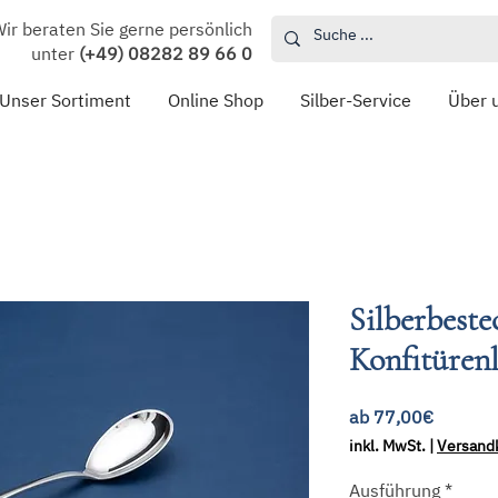
ir beraten Sie gerne persönlich
unter
(+49) 08282 89 66 0
Unser Sortiment
Online Shop
Silber-Service
Über 
Silberbeste
Konfitürenl
Sale-
ab
77,00€
Preis
inkl. MwSt.
|
Versand
Ausführung
*