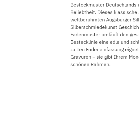
Besteckmuster Deutschlands un
Beliebtheit. Dieses klassisch
weltberühmten Augsburger Silb
Silberschmiedekunst Geschic
Fadenmuster umläuft den gesam
Bestecklinie eine edle und schl
zarten Fadeneinfassung eignet
Gravuren – sie gibt Ihrem M
schönen Rahmen.
Gebrüder Reiner Silberma