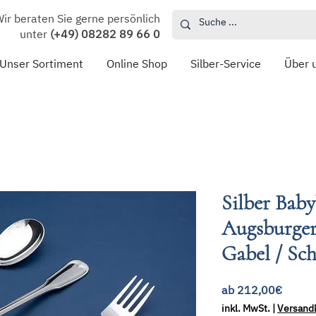
ir beraten Sie gerne persönlich
unter
(+49) 08282 89 66 0
Unser Sortiment
Online Shop
Silber-Service
Über 
Silber Baby
Augsburger 
Gabel / Sch
Sale-
ab
212,00€
Preis
inkl. MwSt.
|
Versand