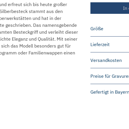
d erfreut sich bis heute großer
In
e Silberbesteck stammt aus den
erwerkstätten und hat in der
hte geschrieben. Das namensgebende
Größe
ten Besteckgriff und verleiht dieser
ichte Eleganz und Qualität. Mit seiner
Babylöffel: 14 
Lieferzeit
 sich das Modell besonders gut für
Babygabel: 14 
onogramm oder Familienwappen einen
Schieber: 11 c
Die meisten Produ
Versandkosten
Bitte beachten Si
3 bis 5 Werktagen
den einzelnen Pro
In einigen Fällen 
Deutschland
von Modell zu Mod
Preise für Gravure
speziell für Sie an
Innerhalb Deutsch
bestehen können.
dies 2 bis 6 Woch
Bestellwert von 5
Bitte beachten Sie
Wenn Sie vor Ihre
Gefertigt in Bayer
Unter 50 Euro Bes
nachträglich zusät
wie lange die Lie
Versand innerhalb
Wir fertigen unser
dauern wird, könne
Euro.
Silbermanufaktur 
oder per E-Mail ü
EU-Ausland
nufaktur
Nachrichtenformul
Für den Versand i
Zum Kontaktformular
pauschal 9,90 Eur