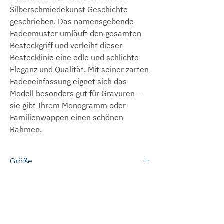
Silberschmiedekunst Geschichte
geschrieben. Das namensgebende
Fadenmuster umläuft den gesamten
Besteckgriff und verleiht dieser
Bestecklinie eine edle und schlichte
Eleganz und Qualität. Mit seiner zarten
Fadeneinfassung eignet sich das
Modell besonders gut für Gravuren –
sie gibt Ihrem Monogramm oder
Familienwappen einen schönen
Rahmen.
Größe
Salatlöffel: 21,0 cm
Lieferzeit
Salatgabel: 21,0 cm
Bitte beachten Sie, dass die
Die meisten Produkte können wir
Versandkosten
Größenangaben zu den einzelnen
innerhalb von 3 bis 5 Werktagen