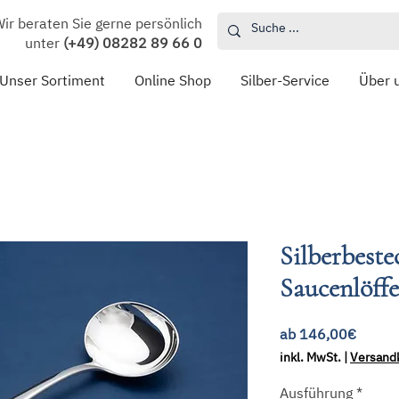
ir beraten Sie gerne persönlich
unter
(+49) 08282 89 66 0
Unser Sortiment
Online Shop
Silber-Service
Über 
Silberbeste
Saucenlöffe
Sale-
ab
146,00€
Preis
inkl. MwSt.
|
Versand
Ausführung
*