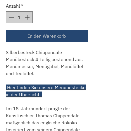
Anzahl
*
In den Warenkorb
Silberbesteck Chippendale
Menübesteck 4-teilig bestehend aus
Menümesser, Menügabel, Menülöffel
und Teelöffel.
Hier finden Sie unsere Menübestecke
in der Übersicht.
Im 18. Jahrhundert prägte der
Kunsttischler Thomas Chippendale
maßgeblich das englische Rokoko.
Inspiriert vom seinem Chippendale-