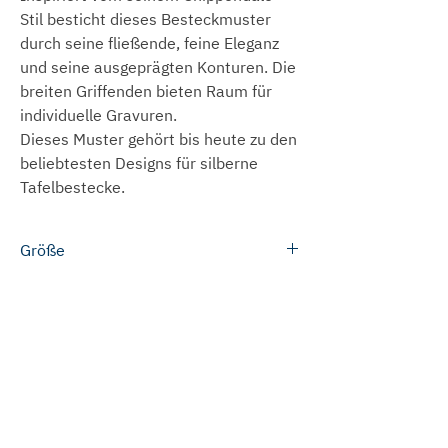
Stil besticht dieses Besteckmuster
durch seine fließende, feine Eleganz
und seine ausgeprägten Konturen. Die
breiten Griffenden bieten Raum für
individuelle Gravuren.
Dieses Muster gehört bis heute zu den
beliebtesten Designs für silberne
Tafelbestecke.
Größe
Menülöffel: 19,5 cm
Lieferzeit
Menügabel: 19,5 cm
Menümesser: 22,0 cm
Die meisten Produkte können wir
Versandkosten
Teelöffel: 13,0 cm
innerhalb von 3 bis 5 Werktagen
Bitte beachten Sie, dass die
versenden.
Deutschland
Größenangaben zu den einzelnen
Preise für Gravuren
In einigen Fällen werden wir die
Innerhalb Deutschlands versenden wir
Produkten ca.-Angaben sind, da von
Produkte speziell für Sie anfertigen. In
ab einem Bestellwert von 50 Euro