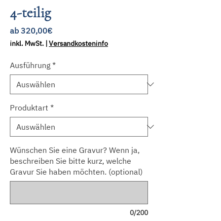
4-teilig
Sale-
ab
320,00€
Preis
inkl. MwSt.
|
Versandkosteninfo
Ausführung
*
Produktart
*
Wünschen Sie eine Gravur? Wenn ja,
beschreiben Sie bitte kurz, welche
Gravur Sie haben möchten. (optional)
0/200