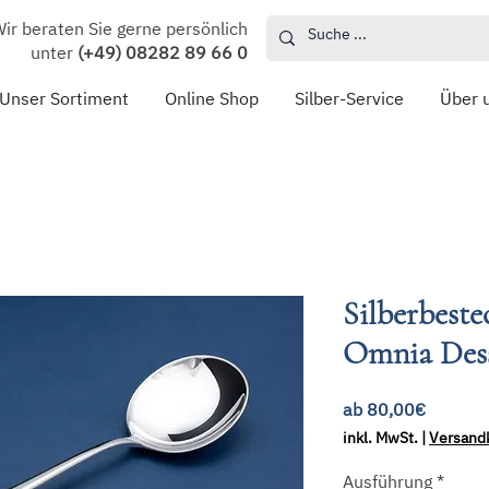
ir beraten Sie gerne persönlich
unter
(+49) 08282 89 66 0
Unser Sortiment
Online Shop
Silber-Service
Über 
Silberbest
Omnia Dess
Sale-
ab
80,00€
Preis
inkl. MwSt.
|
Versand
Ausführung
*