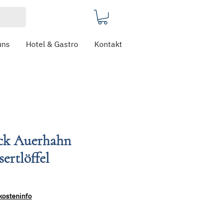
uns
Hotel & Gastro
Kontakt
eck Auerhahn
ertlöffel
kosteninfo