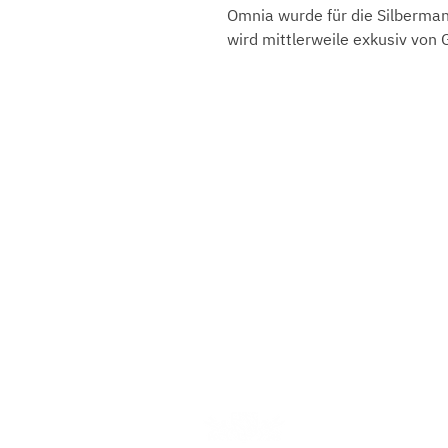
Omnia wurde für die Silberma
wird mittlerweile exkusiv von
Gebrüder Reiner Silberma
Marktplatz 1