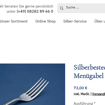
ir beraten Sie gerne persönlich
unter
(+49) 08282 89 66 0
Unser Sortiment
Online Shop
Silber-Service
Über 
Silberbeste
Menügabel
Preis
73,00 €
inkl. MwSt.
|
Versand
Ausführung
*