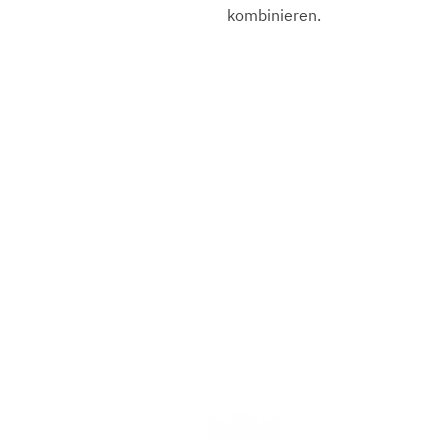
kombinieren.
Gebrüder Reiner Silberma
Marktplatz 1