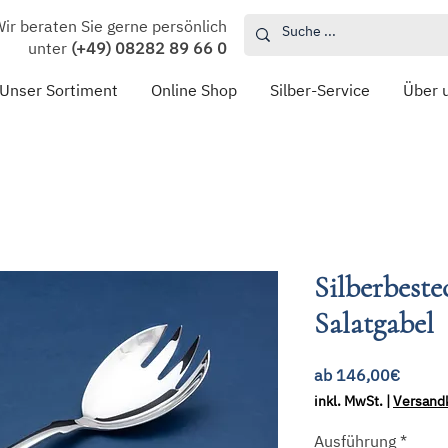
ir beraten Sie gerne persönlich
unter
(+49) 08282 89 66 0
Unser Sortiment
Online Shop
Silber-Service
Über 
Silberbeste
Salatgabel
Sale-
ab
146,00€
Preis
inkl. MwSt.
|
Versand
Ausführung
*