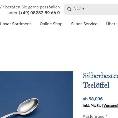
ir beraten Sie gerne persönlich
unter
(+49) 08282 89 66 0
Unser Sortiment
Online Shop
Silber-Service
Über 
Silberbest
Teelöffel
Sale-
ab
58,00€
Preis
inkl. MwSt.
|
Versand
Ausführung
*