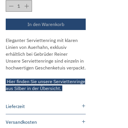
In den Warenkorb
Eleganter Serviettenring mit klaren
Linien von Auerhahn, exklusiv
erhältlich bei Gebrüder Reiner
Unsere Serviettenringe sind einzeln in
hochwertigen Geschenketuis verpackt.
Hier finden Sie unsere Serviettenringe
aus Silber in der Übersicht.
Lieferzeit
Die meisten Produkte können wir
Versandkosten
innerhalb von 3 bis 5 Werktagen