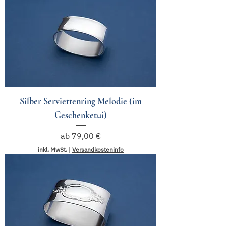
Silber Serviettenring Melodie (im
Geschenketui)
Sale-Preis
ab
79,00 €
inkl. MwSt.
|
Versandkosteninfo