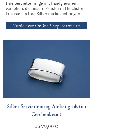
Ihre Serviettenringe mit Handgravuren
versehen, die unsere Meister mit höchster
Präzision in Ihre Silberstücke einbringen.
Zurück zur Online Shop-Startseite
Silber Serviettenring Atelier groß (im
Geschenketui)
Sale-Preis
ab
79,00 €