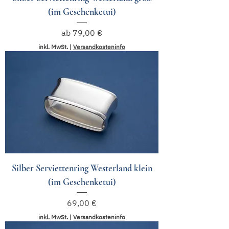
(im Geschenketui)
Sale-Preis
ab
79,00 €
inkl. MwSt.
|
Versandkosteninfo
Silber Serviettenring Westerland klein
(im Geschenketui)
Preis
69,00 €
inkl. MwSt.
|
Versandkosteninfo