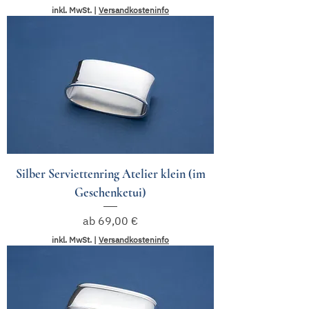
inkl. MwSt.
|
Versandkosteninfo
Silber Serviettenring Atelier klein (im
Geschenketui)
Sale-Preis
ab
69,00 €
inkl. MwSt.
|
Versandkosteninfo