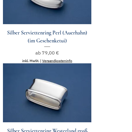
Silber Serviettenring Perl (Auerhahn)
(im Geschenketui)
Sale-Preis
ab
79,00 €
inkl. MwSt.
|
Versandkosteninfo
Silber Serviettenring Westerland groß