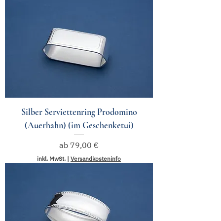
Silber Serviettenring Prodomino
(Auerhahn) (im Geschenketui)
Sale-Preis
ab
79,00 €
inkl. MwSt.
|
Versandkosteninfo