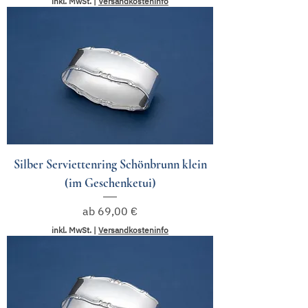
inkl. MwSt.
|
Versandkosteninfo
Silber Serviettenring Schönbrunn klein
(im Geschenketui)
Sale-Preis
ab
69,00 €
inkl. MwSt.
|
Versandkosteninfo