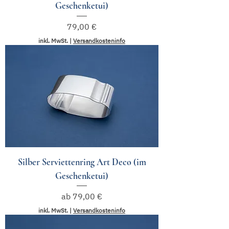
Geschenketui)
Preis
79,00 €
inkl. MwSt.
|
Versandkosteninfo
Silber Serviettenring Art Deco (im
Geschenketui)
Sale-Preis
ab
79,00 €
inkl. MwSt.
|
Versandkosteninfo