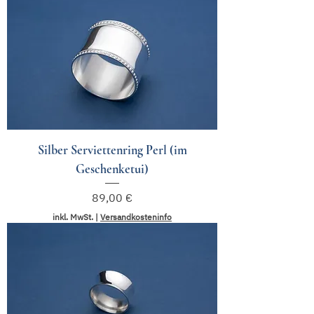
Silber Serviettenring Perl (im
Geschenketui)
Preis
89,00 €
inkl. MwSt.
|
Versandkosteninfo