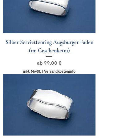
Silber Serviettenring Augsburger Faden
(im Geschenketui)
Sale-Preis
ab
99,00 €
inkl. MwSt.
|
Versandkosteninfo